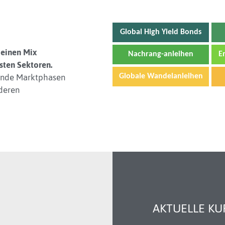
Global High Yield Bonds
 einen Mix
Nachrang-anleihen
E
sten Sektoren.
elnde Marktphasen
Globale Wandelanleihen
 deren
AKTUELLE K