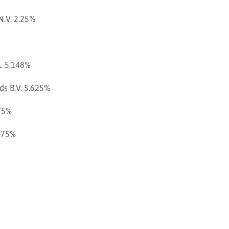
N.V. 2.25%
A. 5.148%
s B.V. 5.625%
875%
.875%