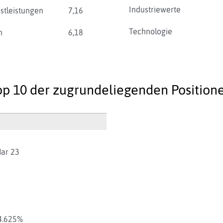
Industriewerte
stleistungen
7,16
Technologie
n
6,18
op 10 der zugrundeliegenden Positione
Mar 23
4.625%