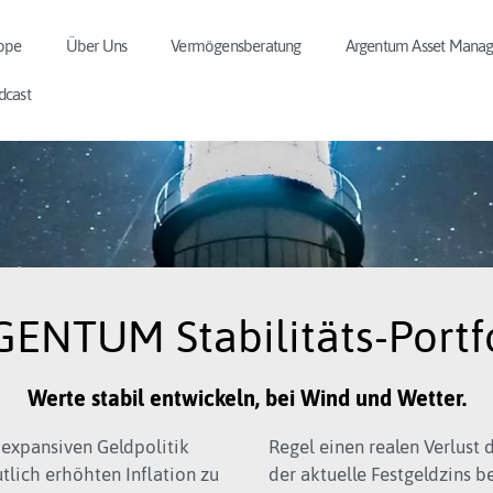
ppe
Über Uns
Vermögensberatung
Argentum Asset Mana
dcast
ENTUM Stabilitäts-Portfo
Werte stabil entwickeln, bei Wind und Wetter.
 expansiven Geldpolitik
Regel einen realen Verlust 
utlich erhöhten Inflation zu
der aktuelle Festgeldzins b