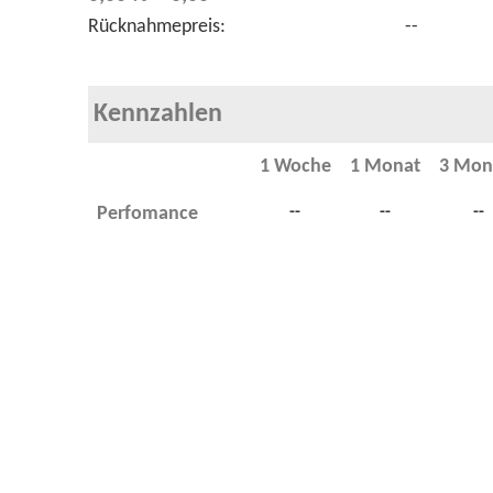
Rücknahmepreis:
--
Kennzahlen
1 Woche
1 Monat
3 Mon
Perfomance
--
--
--