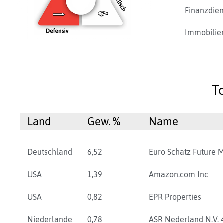
Finanzdien
Immobilie
T
Land
Gew. %
Name
Deutschland
6,52
Euro Schatz Future 
USA
1,39
Amazon.com Inc
USA
0,82
EPR Properties
Niederlande
0,78
ASR Nederland N.V. 