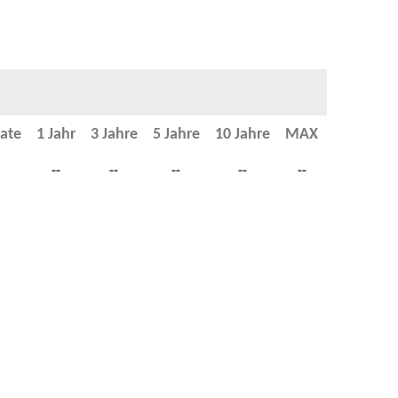
ate
1 Jahr
3 Jahre
5 Jahre
10 Jahre
MAX
--
--
--
--
--