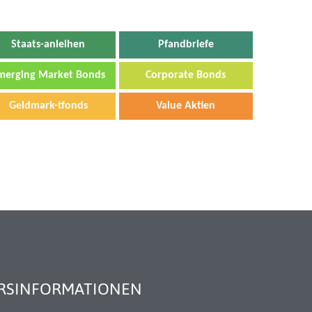
Staats-anleihen
Pfandbriefe
merging Market Bonds
Corporate Bonds
Geldmark-tfonds
Value Aktien
URSINFORMATIONEN