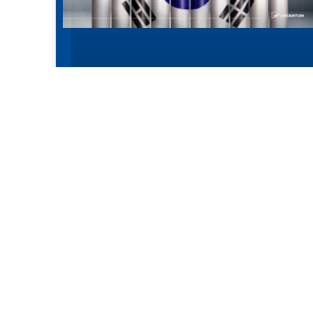
KI-INVESTITIONEN GERATEN
UNTER RENDITEDRUCK
Im Juli verschärfte sich die Debatte über die
Bewertung von KI-Unternehmen. Rekordumsätze
reichten nicht in jedem Fall aus, wenn hohe