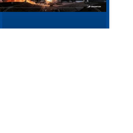
KI-EUPHORIE SCHLÄGT MAKRO-
SORGEN
Der Mai 2026 bestätigte eine Verschiebung, die
sich bereits in den Vormonaten abgezeichnet
hatte. Die Kapitalmärkte reagierten weiter auf