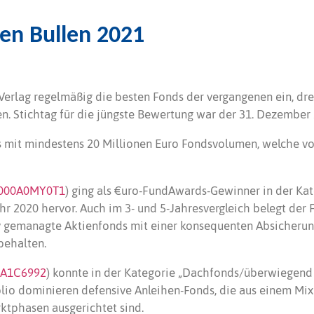
en Bullen 2021
rlag regelmäßig die besten Fonds der vergangenen ein, drei
. Stichtag für die jüngste Bewertung war der 31. Dezember 
s mit mindestens 20 Millionen Euro Fondsvolumen, welche vo
E000A0MY0T1
) ging als €uro-FundAwards-Gewinner in der Ka
hr 2020 hervor. Auch im 3- und 5-Jahresvergleich belegt der
iv gemanagte Aktienfonds mit einer konsequenten Absicherun
behalten.
0A1C6992
) konnte in der Kategorie „Dachfonds/überwiegend
folio dominieren defensive Anleihen-Fonds, die aus einem Mi
ktphasen ausgerichtet sind.