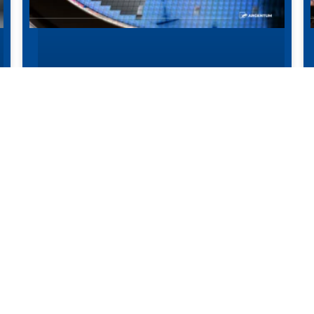
KI-AKTIEN VERLIEREN ERSTMALS
AN DYNAMIK
Der Juni brachte nach der starken Rally der
Vormonate eine spürbare Neubewertung im
Technologiesektor. Viele Halbleiter- und KI-Werte